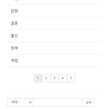
입원
결혼
출산
장례
개업
1
2
3
4
5
검색