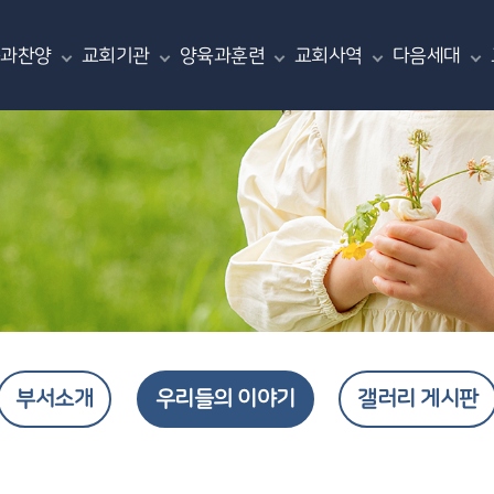
씀과찬양
교회기관
양육과훈련
교회사역
다음세대
부서소개
우리들의 이야기
갤러리 게시판