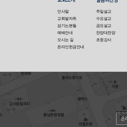
교회소개
말씀과찬양
인사말
주일설교
교회발자취
수요설교
섬기는분들
금요설교
예배안내
찬양대찬양
오시는 길
초청강사
온라인헌금안내
온라