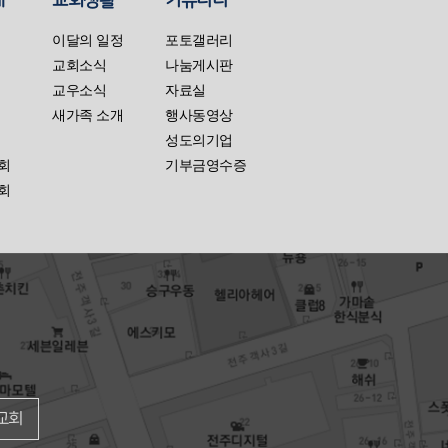
대
교회생활
커뮤니티
이달의 일정
포토갤러리
교회소식
나눔게시판
교우소식
자료실
새가족 소개
행사동영상
성도의기업
회
기부금영수증
회
교회