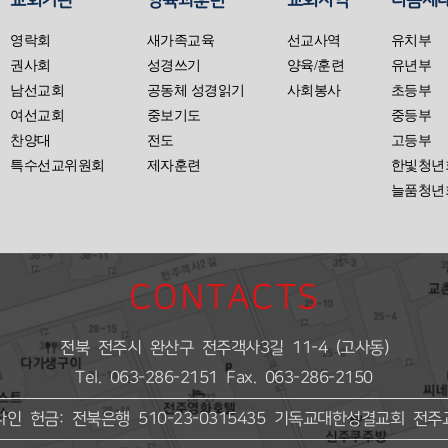
교회기관
양육과훈련
교회사역
다음세
영락회
새가족교육
선교사역
유치부
권사회
성경쓰기
양육/훈련
유년부
남선교회
공동체 성경읽기
사회봉사
초등부
여선교회
중보기도
중등부
찬양대
전도
고등부
특수선교위원회
제자훈련
한빛청년
늘품청년
CONTACTS
전북 전주시 완산구 전주객사3길 11-4 (고사동)
Tel. 063-286-2151
Fax. 063-286-2150
인 헌금: 전북은행 510-23-0315435
기독교대한성결교회 전주