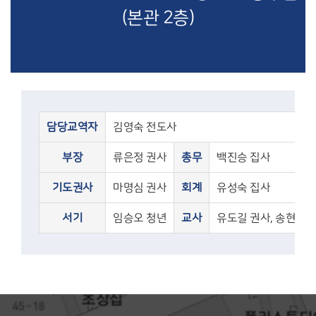
(본관 2층)
담당교역자
김영숙 전도사
부장
류은정 권사
총무
백진승 집사
기도권사
마명심 권사
회계
유성숙 집사
서기
임승오 청년
교사
유도길 권사, 송현주 