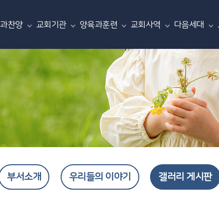
씀과찬양
교회기관
양육과훈련
교회사역
다음세대
부서소개
우리들의 이야기
갤러리 게시판