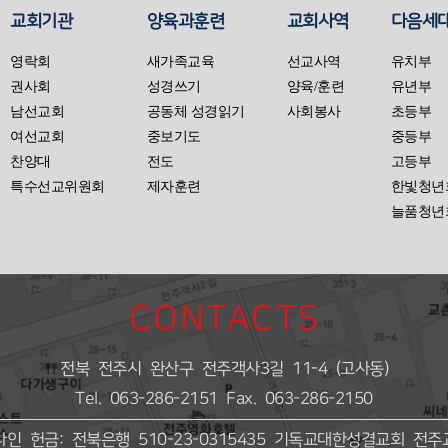
교회기관
양육과훈련
교회사역
다음세
영락회
새가족교육
선교사역
유치부
권사회
성경쓰기
양육/훈련
유년부
남선교회
공동체 성경읽기
사회봉사
초등부
여선교회
중보기도
중등부
찬양대
전도
고등부
특수선교위원회
제자훈련
한빛청년
늘품청년
CONTACTS
전북 전주시 완산구 전주객사3길 11-4 (고사동)
Tel. 063-286-2151
Fax. 063-286-2150
인 헌금: 전북은행 510-23-0315435
기독교대한성결교회 전주