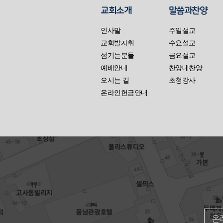
교회소개
말씀과찬양
인사말
주일설교
교회발자취
수요설교
섬기는분들
금요설교
예배안내
찬양대찬양
오시는 길
초청강사
온라인헌금안내
온라