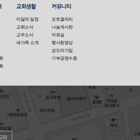
대
교회생활
커뮤니티
이달의 일정
포토갤러리
교회소식
나눔게시판
교우소식
자료실
새가족 소개
행사동영상
성도의기업
회
기부금영수증
회
교회