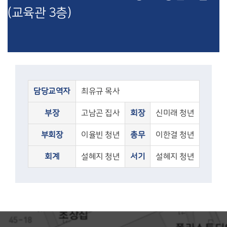
(교육관 3층)
담당교역자
최유규 목사
부장
고남곤 집사
회장
신미래 청년
부회장
이율빈 청년
총무
이한결 청년
회계
설혜지 청년
서기
설혜지 청년