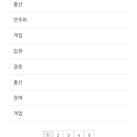
출산
연주회
개업
입원
결혼
출산
장례
개업
1
2
3
4
5