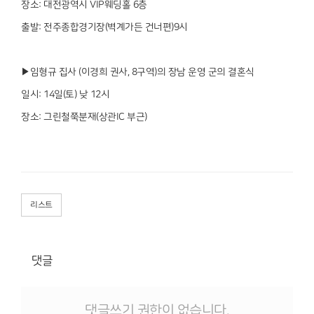
장소: 대전광역시 VIP웨딩홀 6층
출발: 전주종합경기장(벽계가든 건너편)9시
▶임형규 집사 (이경희 권사, 8구역)의 장남 운영 군의 결혼식
일시: 14일(토) 낮 12시
장소: 그린철쭉분재(상관IC 부근)
리스트
댓글
댓글쓰기 권한이 없습니다.