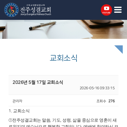
교회소식
2026년 5월 17일 교회소식
2026-05-16 09:33:15
관리자
조회수
276
1.
교회소식
①
전주성결교회는 말씀
,
기도
,
성령
,
삶을 중심으로 영혼이 새
로워지며 예수님으
로 행복한 교회입니다
.
예배에 참여하신 모