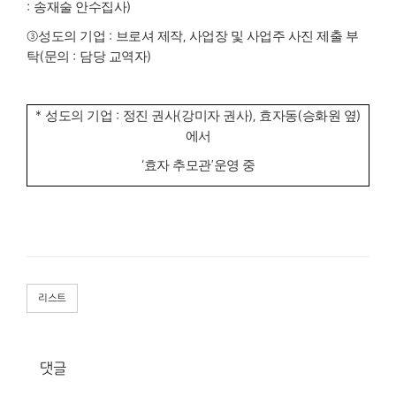
:
송재술 안수집사
)
③
성도의 기업
:
브로셔 제작
,
사업장 및 사업주 사진 제출 부
탁
(
문의
:
담당 교역자
)
*
성도의 기업
:
정진 권사
(
강미자 권사
),
효자동
(
승화원 옆
)
에서
‘
효자 추모관
’
운영 중
리스트
댓글