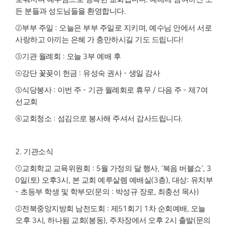
든 분들과 성도님들을 환영합니다
.
②
부부 주일
:
오늘은 부부 주일로 지키며
,
예수님 안에서 서로
사랑하고 아끼는 은혜 가 충만하시길 기도 드립니다
!
③
기관 월례회
:
오늘
3
부 예배 후
④
강단 꽃꽂이 헌금
:
유성숙 권사
-
생일 감사
⑤
식당봉사
:
이번 주
-
기관 월례회로 휴무
/
다음 주
-
제
7
여
선교회
⑥
교회청소
:
섬김으로 봉사해 주셔서 감사드립니다
.
2.
기관소식
①
교회학교 교육위원회
: 5
월 가정의 달 행사
, ‘
복음 버블쇼
’, 3
0
일
(
토
)
오후
3
시
,
본 교회 예루살렘 예배실
(3
층
),
대상
:
유치부
-
초등부 학생 및 학부모
(
문의
:
박성규 장로
,
최충선 목사
)
②
전북중앙지방회 남전도회
:
제
51
회기
1
차 순회예배
,
오늘
오후
3
시
,
하나됨 교회
(
봉동
),
주차장에서 오후
2
시 출발
(
문의