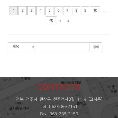
1
2
3
4
5
6
7
8
9
10
...
40
검색
CONTACTS
전북 전주시 완산구 전주객사3길 11-4 (고사동)
Tel. 063-286-2151
Fax. 063-286-2150