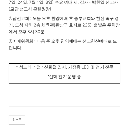
7
일
, 24
일
, 7
월
1
일
, 8
일
)
수요 예배 시
,
강사
-
박천일 선교사
(
교단 선교사 훈련원장
)
③
남선교회
:
오늘 오후 찬양예배 후 중부교회와 친선 족구 경
기
,
도청 지하
2
층 체육관
(
완산구 효자로
225),
출발은 주차장
에서 오후
3
시
30
분
④
예배위원회
:
다음 주 오후 찬양예배는 선교헌신예배로 드
립니다
.
*
성도의 기업
:
신화철 집사
,
가정용
LED
및 전기 전문
‘
신화 전기
’
운영 중
리스트