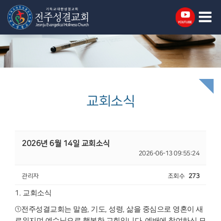
교회소식
2026년 6월 14일 교회소식
2026-06-13 09:55:24
관리자
조회수
273
1.
교회소식
①
전주성결교회는 말씀
,
기도
,
성령
,
삶을 중심으로 영혼이 새
로워지며 예수님으
로 행복한 교회입니다
.
예배에 참여하신 모