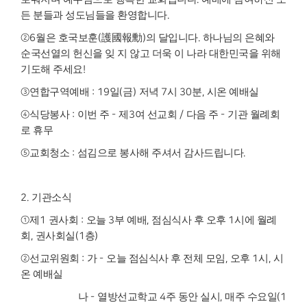
든 분들과 성도님들을 환영합니다
.
②
6
월은 호국보훈
(
護國報勳
)
의 달입니다
.
하나님의 은혜와
순국선열의 헌신을 잊 지 않고 더욱 이 나라 대한민국을 위해
기도해 주세요
!
③
연합구역예배
: 19
일
(
금
)
저녁
7
시
30
분
,
시온 예배실
④
식당봉사
:
이번 주
-
제
3
여 선교회
/
다음 주
-
기관 월례회
로 휴무
⑤
교회청소
:
섬김으로 봉사해 주셔서 감사드립니다
.
2.
기관소식
①
제
1
권사회
:
오늘
3
부 예배
,
점심식사 후 오후
1
시에 월례
회
,
권사회실
(1
층
)
②
선교위원회
:
가
-
오늘 점심식사 후 전체 모임
,
오후
1
시
,
시
온 예배실
나
-
열방선교학교
4
주 동안 실시
,
매주 수요일
(1