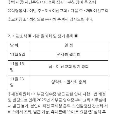
⑥
떡 제공
(
지난주일
) :
이성희 집사
-
부친 장례 후 감사
⑦
식당봉사
:
이번 주
-
제
4
여선교회
/
다음 주
-
제
5
여선교회
⑧
교회청소
:
섬김으로 봉사해 주셔서 감사드립니다
.
2.
기관소식
▣
기관 월례회 및 정기 총회
▣
날 짜
일 정
11
월
9
일
권사회 월례회
11
월
16
남
·
여 선교회 정기 총회
일
11
월
23
영락회
·
권사회 총회
일
①
재정위원회
:
기부금 영수증 발급 관련 안내 사항
-
법 개정
및 변경으로 인해
2025
년 기부금 영수증부터 교회 사무실에
서 발급 불가
,
본인이 직접 국세청 홈텍 스 연말정산 간소화 서
비스에서 조회
,
발급 가능
,
휴대폰에
‘
스마트 요람 앱
’
설치 후