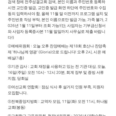
검색 창에 전주성결교회 검색
,
본인 이름과 주민번호 등록하
시면 교인증 발급
,
교인증 발급 화면 하단에 주민번호와 수집
동의 입력하셔야 함
,
올해
11
월 말 이전까지 프로그램 설치 및
주민번호 작성 부탁
,
본인 이름으로만 발급 가능
,
가족 불가
, 2
026
년
1
월
11
일부터 조회 가능
!(
단
,
사업자는 기부금신청서
와 사업자 등록증사본
11
월 말일까지 사무실로 제출 바랍니
다
!)
②
예배위원회
:
오늘 오후 찬양예배는 제
18
회 호산나 찬양축
제
‘
하나님께 영광
' (Gloria)
으로 드립니다
!
오후
2
시
,
시온 예
배실
(1
층
)
③
기관 감사
:
교회 재정을 사용하고 있는 전 기관 대상
,
오늘
,
16
일
(
주일
)
오전
10
시
- 12
시
20
분
,
회계 장부 및 증빙 서류
지참
,
당회실
④
여선교회 연합회
:
점심 식사 후 설거지 인원 부족
,
지원자
모집합니다
.
⑤
전북중앙지방회
:
교역자 모임
, 11
일
(
화
)
오전
11
시
,
하나됨
교회
(
봉동
)
교회학교 교육위원회
청장년위원회
년 대학수학능