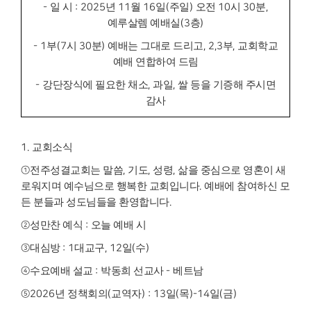
-
일 시
: 2025
년
11
월
16
일
(
주일
)
오전
10
시
30
분
,
예루살렘 예배실
(3
층
)
- 1
부
(7
시
30
분
)
예배는 그대로 드리고
, 2,3
부
,
교회학교
예배 연합하여 드림
-
강단장식에 필요한 채소
,
과일
,
쌀 등을 기증해 주시면
감사
1
.
교회소식
①
전주성결교회는 말씀
,
기도
,
성령
,
삶을 중심으로 영혼이 새
로워지며 예수님으
로 행복한 교회입니다
.
예배에 참여하신 모
든 분들과 성도님들을 환영합니다
.
②
성만찬 예식
:
오늘 예배 시
③
대심방
: 1
대교구
, 12
일
(
수
)
④
수요예배 설교
:
박동희 선교사
-
베트남
⑤
2026
년 정책회의
(
교역자
) : 13
일
(
목
)-14
일
(
금
)