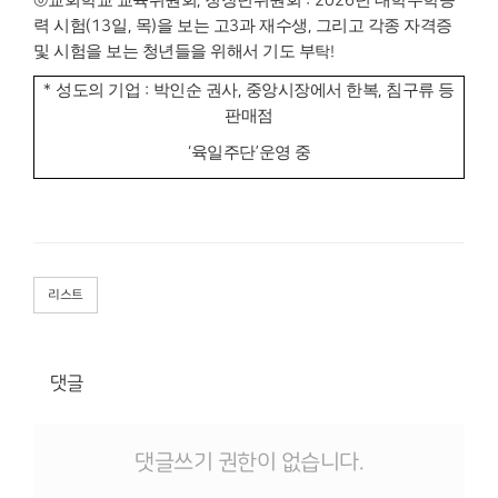
⑥
,
: 2026
력 시험
(13
일
,
목
)
을 보는 고
3
과 재수생
,
그리고 각종 자격증
및 시험을 보는 청년들을 위해서 기도 부
탁
!
*
성도의 기업
:
박인순 권사
,
중앙시장에서 한복
,
침구류 등
판매점
‘
육일주단
’
운영 중
리스트
댓글
댓글쓰기 권한이 없습니다.