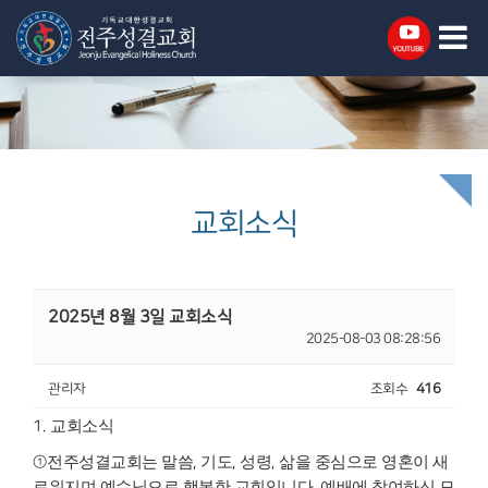
교회소식
2025년 8월 3일 교회소식
2025-08-03 08:28:56
관리자
조회수
416
1.
교회소식
①
전주성결교회는 말씀
,
기도
,
성령
,
삶을 중심으로 영혼이 새
로워지며 예수님으
로 행복한 교회입니다
.
예배에 참여하신 모