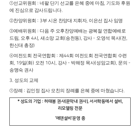
①
선교위원회
:
네팔 단기 선교를 은혜 중에 마침
,
기도와 후원
에 진심으로 감사드립니다
.
②
찬양위원회
: 3
부 시온 찬양대 지휘자
,
이은선 집사 임명
③
예배위원회
:
다음 주 오후찬양예배는 광복절 연합예배로
드림
,
오후
4
시
,
새소망 교회
(
송천동
),
강사
-
오영석 목사
(
전
,
한신대 총장
)
④
여전도회 전국연합회
:
제
44
회 여전도회 전국연합회 수련
회
, 19
일
(
화
)
오전
10
시
,
강사
-
박해정 목사
(
성암교회
),
문의
-
송맹숙 권사
3.
성도의 교제
①
장례
:
김인정 집사 모친의 장례를 은혜 중에 마쳤습니다
.
*
성도의 기업
:
허태봉 권사
(
문막내 권사
),
서서학동에서 설비
,
리모델링 전문
‘
에덴설비
’
운영 중