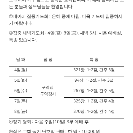
든 분들과 성도님들을 환영합니다
.
②
네이레 집중기도회
:
은혜 중에 마침
,
더욱 기도에 집중하시
기 바랍니다
.
③
집중 새벽기도회
: 4
일
(
월
)-8
일
(
금
),
새벽
5
시
,
시온 예배실
,
특송 있습니다
.
날 짜
담 당
특 송
4
일
(
월
)
321
장
, 1-2
절
,
간주
3
절
5
일
(
화
)
94
장
, 1-2
절
,
간주
3
절
구역장
,
6
일
(
수
)
267
장
, 1-2
절
,
간주
5
절
구역강사
7
일
(
목
)
325
장
, 1-2
절
,
간주
4
절
8
일
(
금
)
370
장
, 1-2
절
,
간주
4
절
④
정기 당회
:
다음 주일
(10
일
) 3
부 예배 후
⑤
작은 교회 돕기 단호박 판매
:
한 망
- 10,000
원