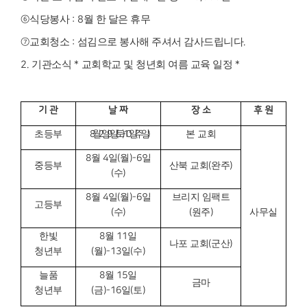
⑥
식당봉사
: 8
월 한 달은 휴무
⑦
교회청소
:
섬김으로 봉사해 주셔서 감사드립니다
.
2.
기관소식
*
교회학교 및 청년회 여름 교육 일정
*
기 관
날 짜
장 소
후 원
초등부
8
월
2
일
, 9
일
토
)-10
일
주일
본 교회
8
월
4
일
(
월
)-6
일
중등부
산북 교회
(
완주
)
(
수
)
8
월
4
일
(
월
)-6
일
브리지 임팩트
고등부
(
수
)
(
원주
)
사무실
한빛
8
월
11
일
나포 교회
(
군산
)
청년부
(
월
)-13
일
(
수
)
늘품
8
월
15
일
금마
청년부
(
금
)-16
일
(
토
)