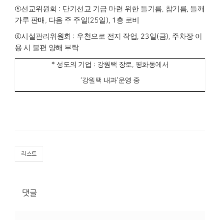
⑤
선교위원회
:
단기선교 기금 마련 위한 들기름
,
참기름
,
들깨
가루 판매
,
다음 주 주일
(25
일
), 1
층 로비
⑥
시설관리위원회
:
우천으로 전지 작업
, 23
일
(
금
),
주차장 이
용 시 불편 양해 부탁
*
성도의 기업
:
강원택 장로
,
평화동에서
‘
강원택 내과
’
운영 중
리스트
댓글