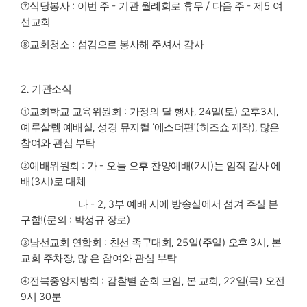
⑦
식당봉사
:
이번 주
-
기관 월례회로 휴무
/
다음 주
-
제
5
여
선교회
⑧
교회청소
:
섬김으로 봉사해 주셔서 감사
2.
기관소식
①
교회학교 교육위원회
:
가정의 달 행사
, 24
일
(
토
)
오후
3
시
,
예루살렘 예배실
,
성경 뮤지컬
‘
에스더편
’(
히즈쇼 제작
),
많은
참여와 관심 부탁
②
예배위원회
:
가
-
오늘 오후 찬양예배
(2
시
)
는 임직 감사 에
배
(3
시
)
로 대체
나
- 2, 3
부 예배 시에 방송실에서 섬겨 주실 분
구함
!(
문의
:
박성규 장로
)
③
남선교회 연합회
:
친선 족구대회
, 25
일
(
주일
)
오후
3
시
,
본
교회 주차장
,
많 은 참여와 관심 부탁
④
전북중앙지방회
:
감찰별 순회 모임
,
본 교회
, 22
일
(
목
)
오전
9
시
30
분