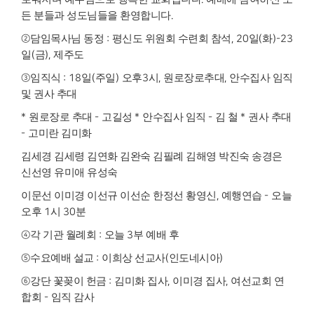
든 분들과 성도님들을 환영합니다
.
②
담임목사님 동정
:
평신도 위원회 수련회 참석
, 20
일
(
화
)-23
일
(
금
),
제주도
③
임직식
: 18
일
(
주일
)
오후
3
시
,
원로장로추대
,
안수집사 임직
및 권사 추대
*
원로장로 추대
-
고길성
*
안수집사 임직
-
김 철
*
권사 추대
-
고미란 김미화
김세경 김세령 김연화 김완숙 김필례 김해영 박진숙 송경은
신선영 유미애 유성숙
이문선 이미경 이선규 이선순 한정선 황영신
,
예행연습
-
오늘
오후
1
시
30
분
④
각 기관 월례회
:
오늘
3
부 예배 후
⑤
수요예배 설교
:
이희상 선교사
(
인도네시아
)
⑥
강단 꽃꽂이 헌금
:
김미화 집사
,
이미경 집사
,
여선교회 연
합회
-
임직 감사