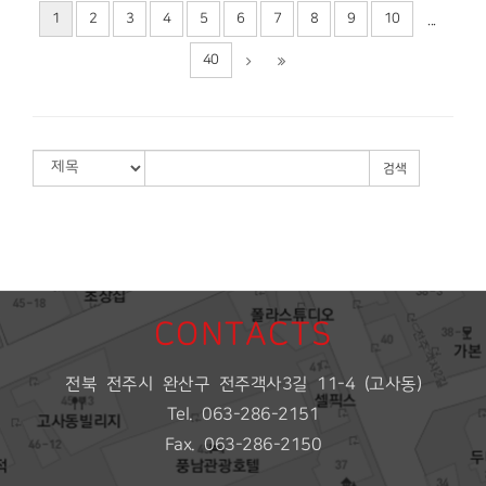
1
2
3
4
5
6
7
8
9
10
...
40
검색
CONTACTS
전북 전주시 완산구 전주객사3길 11-4 (고사동)
Tel. 063-286-2151
Fax. 063-286-2150