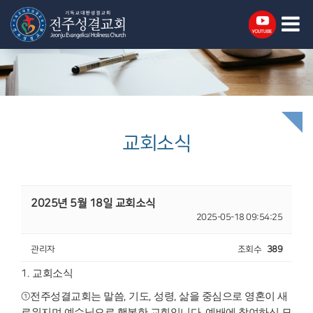
교회소식
2025년 5월 18일 교회소식
2025-05-18 09:54:25
관리자
조회수
389
1.
교회소식
①
전주성결교회는 말씀
,
기도
,
성령
,
삶을 중심으로 영혼이 새
로워지며 예수님으
로 행복한 교회입니다
.
예배에 참여하신 모